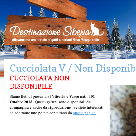
Cucciolata V / Non Disponib
CUCCIOLATA NON
DISPONIBILE
Vittoria
Vasco
01
Siamo lieti di presentarvi
e
nati il
Ottobre 2018
da
. Questi gattini sono disponibili
compagnia
da riproduzione
e anche
. Se siete interessati
ad adottarne uno potete contattarci da
questa pagina
.