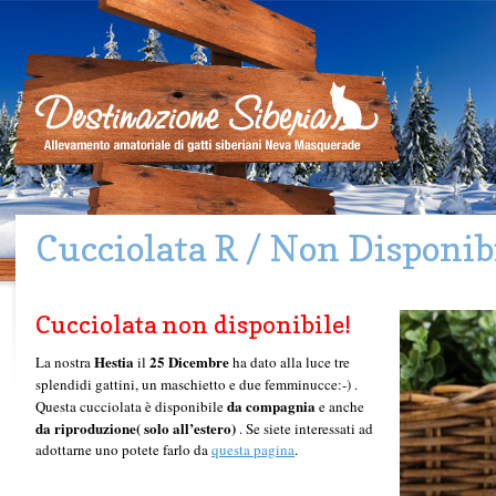
Cucciolata R / Non Disponib
Cucciolata non disponibile!
Hestia
25 Dicembre
La nostra
il
ha dato alla luce tre
splendidi gattini, un maschietto e due femminucce:-)
.
da compagnia
Questa cucciolata è disponibile
e anche
da riproduzione( solo all’estero)
. Se siete interessati ad
adottarne uno potete farlo da
questa pagina
.