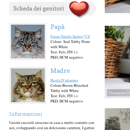
Papà
Fazan Natalis Spring*CZ
Colore: Seal Tabby Point
with White
Test: Felv, FIV (-)
PKD, HCM negativo
Madre
Hestia D’artannes
Colore:Brown Blotched
Tabby with White
Test: Felv, FIV (-)
PKD, HCM negativo
Informazioni
I nostri cuccioli crescono in casa a stretto contatto con
noi, sviluppando così un dolcissimo carattere.
I gattini