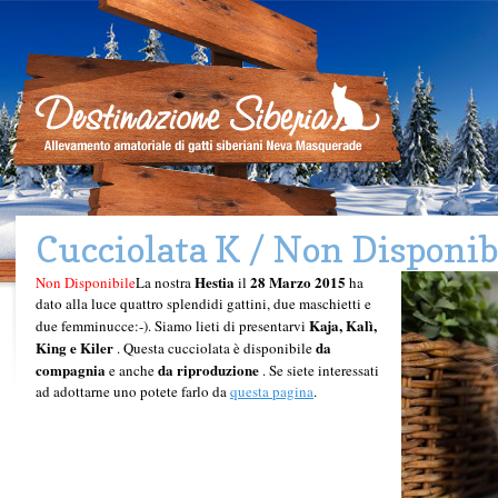
Cucciolata K / Non Disponib
Hestia
28 Marzo 2015
Non Disponibile
La nostra
il
ha
dato alla luce quattro splendidi gattini, due maschietti e
Kaja
, Kalì,
due femminucce:-). Siamo lieti di presentarvi
King e Kiler
da
. Questa cucciolata è disponibile
compagnia
da riproduzione
e anche
. Se siete interessati
ad adottarne uno potete farlo da
questa pagina
.