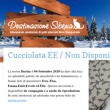
Cucciolata EE / Non Disponi
Darina
04
Settembre 2020
La nostra
il
ha dato alla luce
sei
splendidi gattini, tre maschietti e tre
femminuccia:-).
Ewa
, Elsa,
Siamo lieti di presentarvi
Emma,Emir,Ercole ed Elia
. Questa cucciolata è
da compagnia e a anche da riproduzione
disponibile
.
Se siete interessati ad adottarne uno potete farlo da
questa pagina
.